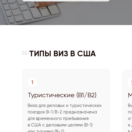
ТИПЫ ВИЗ В США
02/
Туристические (B1/B2)
М
Виза для деловых и туристических
В
поездок B-1/B-2 предназначена
п
для временного пребывания
о
в США с деловыми целями (B-1)
и
или туризма (B-2)
в