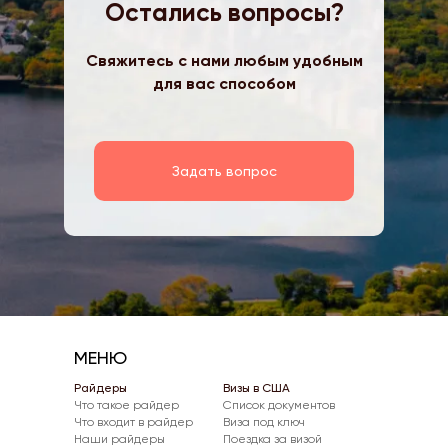
Остались вопросы?
Свяжитесь с нами любым удобным
для вас способом
Задать вопрос
МЕНЮ
Райдеры
Визы в США
Что такое райдер
Список документов
Что входит в райдер
Виза под ключ
Наши райдеры
Поездка за визой