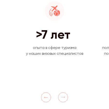
>7 лет
Скрыть
опыта в сфере туризма
пол
у наших визовых специалистов
по