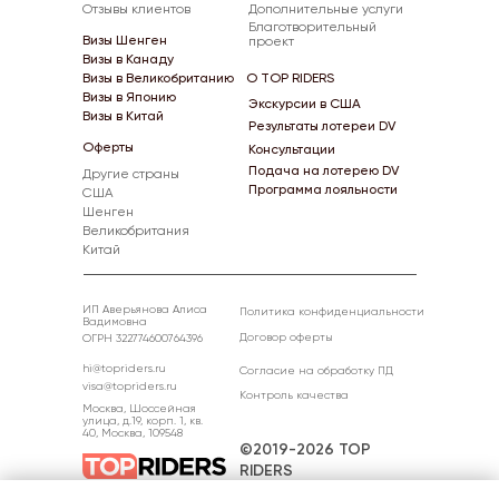
Отзывы клиентов
Дополнительные услуги
Благотворительный
Визы Шенген
проект
Визы в Канаду
Визы в Великобританию
О TOP RIDERS
Визы в Японию
Экскурсии в США
Визы в Китай
Результаты лотереи DV
Оферты
Консультации
Подача на лотерею DV
Другие страны
Программа лояльности
США
Шенген
Великобритания
Китай
ИП Аверьянова Алиса
Политика конфиденциальности
Вадимовна
Договор оферты
ОГРН 322774600764396
hi@topriders.ru
Согласие на обработку ПД
visa@topriders.ru
Контроль качества
Москва, Шоссейная
улица, д.19, корп. 1, кв.
40, Москва, 109548
©2019-2026 TOP
RIDERS
All rights reserved