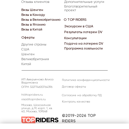
Отзывы клиентов
Дополнительные услуги
Благотворительный
Визы Шенген
проект
Визы в Канаду
Визы в Великобританию
О TOP RIDERS
Визы в Японию
Экскурсии в США
Визы в Китай
Результаты лотереи DV
Оферты
Консультации
Подача на лотерею DV
Другие страны
Программа лояльности
США
Шенген
Великобритания
Китай
ИП Аверьянова Алиса
Политика конфиденциальности
Вадимовна
Договор оферты
ОГРН 322774600764396
hi@topriders.ru
Согласие на обработку ПД
visa@topriders.ru
Контроль качества
Москва, Шоссейная
улица, д.19, корп. 1, кв.
40, Москва, 109548
©2019-2026 TOP
RIDERS
All rights reserved