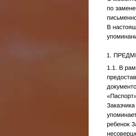
по замене
письменно
В настоящ
упоминан
ПРЕДМ
1.1. В ра
предостав
документо
«Паспорт»
Заказчика
упоминает
ребенок З
несоверше