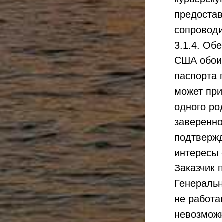
предостав
сопровод
3.1.4. Об
США обоих
паспорта 
может при
одного ро
заверенно
подтвержд
интересы 
Заказчик 
Генераль
не работа
невозможн