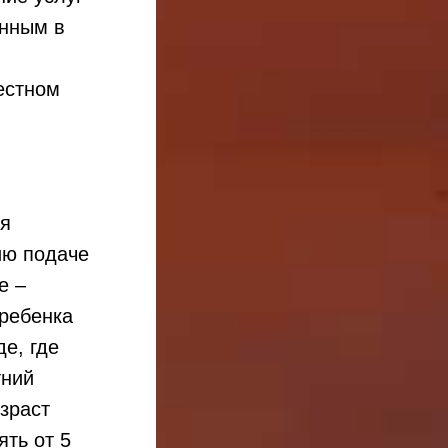
енным в
естном
ся
ию подаче
е –
ребенка
е, где
тний
озраст
ть от 5