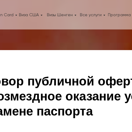
n Card
Виза США
Визы Шенген
Все услуги
Программа 
овор публичной офе
озмездное оказание у
амене паспорта