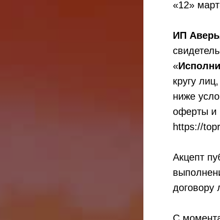
«12» март
ИП Аверь
свидетел
«
Исполни
кругу ли
ниже усло
оферты и 
https://to
Акцепт пу
выполнени
договору
С момента