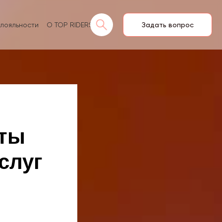
лояльности
О TOP RIDERS
Задать вопрос
рты
слуг