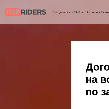
Райдеры по США
Лотерея Gree
Дог
на в
по з