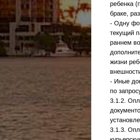
ребенка (
браке, раз
- Одну фо
текущий п
раннем во
дополните
жизни реб
внешност
- Иные до
по запрос
3.1.2. Оп
документо
установл
3.1.3. Оп
курьерску