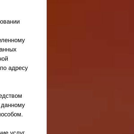
новании
еленному
занных
ной
по адресу
редством
 данному
пособом.
ние услуг