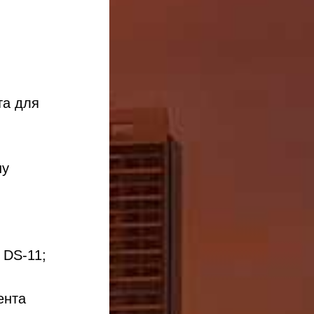
та для
ну
 DS-11;
ента