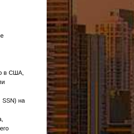
ые
о в США,
ли
, SSN) на
а,
его