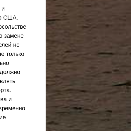
 и
о США.
Посольстве
о замене
елей не
ие только
льно
 должно
авлять
рта.
ва и
 временно
ие