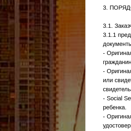
3. ПОРЯ
3.1. Заказ
3.1.1 пр
документы
- Оригина
гражданин
- Оригина
или свиде
свидетель
- Social 
ребенка.
- Оригина
удостовер