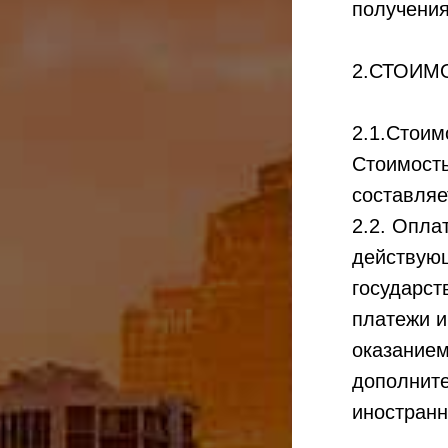
получения
2.СТОИМ
2.1.Стоим
Стоимость
составляе
2.2. Опла
действующ
государст
платежи и
оказанием
дополните
иностранн