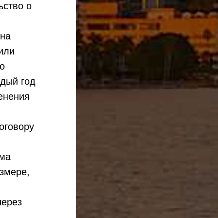
ьство о
 на
или
о
ждый год
енения
оговору
ема
азмере,
через