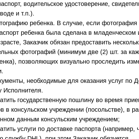
паспорт, водительское удостоверение, свидетел
воде и т.п.).
тографию ребенка. В случае, если фотография
аспорт ребенка была сделана в младенческом 
зрасте, Заказчик обязан предоставить нескольк
льных фотографий (минимум две (2) шт. за ка
енка), позволяющих визуально проследить изм
и.
кументы, необходимые для оказания услуг по Д
у Исполнителя.
латить государственную пошлину во время при
в в консульском учреждении (посольстве), в р
енном данным консульским учреждением;
латить услуги по доставке паспорта (например, 
ю службу DHL), при этом Заказчик обязуется