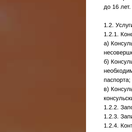
до 16 лет.
1.2. Услу
1.2.1. Ко
а) Консул
несоверше
б) Консул
необходим
паспорта;
в) Консул
консульск
1.2.2. За
1.2.3. За
1.2.4. Ко