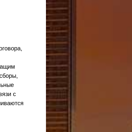
оговора,
чащим
сборы,
льные
вязи с
чиваются