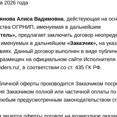
а 2026 года
янова Алиса Вадимовна
,
действующая на ос
ьства ОГРНИП, именуемая в дальнейшем
тель»,
предлагает заключить договор неопред
ц, именуемых в дальнейшем
«Заказчик»,
на ука
виях. Данный договор выполнен в виде публич
размещен на официальном сайте Исполнителя 
priders.ru/, в соответствии со ст. 435 ГК РФ.
бличной оферты производится Заказчиком пос
я Заказчиком полной или частичной оплаты по
 любым предусмотренным законодательством с
 акцепта оферты договор на возмездное оказа