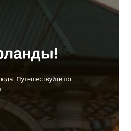
рланды!
рода. Путешествуйте по
.