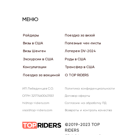
МЕНЮ
Райдеры
Поездка за визой
Визы в США
Полезные чек-листы
Визы Шенген
Лотерея DV-2024
Экскурсии в США
Роды в США
Консультации
Трансфер в США
Поездка за вакциной
О TOP RIDERS
ИП Лебединцев С.О.
Политика конфиденциальности
ОГРН 321774600431551
Договор оферты
hi@top-riders.com
Согласие на обработку ПД
visa@top-riders.com
Возвраты и контроль качества
©2019-2023 TOP
RIDERS